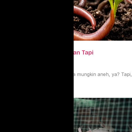
Budidaya Cacing: Menjijikan Tapi
Menguntungkan?
Budidaya cacing? Kedengarannya mungkin aneh, ya? Tapi,
jangan salah! Ternyata,....
Oktober 31, 2024