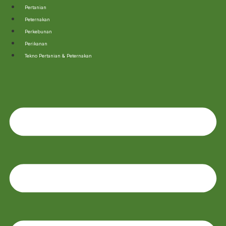
Lewati
Pertanian
ke
Peternakan
konten
Perkebunan
Perikanan
Tekno Pertanian & Peternakan