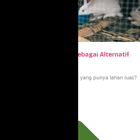
Budidaya Ternak Kelinci sebagai Alternatif
Sumber Penghasilan
Siapa bilang budidaya cuma buat yang punya lahan luas?
Buat....
Oktober 29, 2024