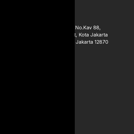
Pakuwon Tower, Jl. Casablanca No.Kav 88,
RT.6/RW.14, Kb. Baru, Kec. Tebet, Kota Jakarta
Selatan, Daerah Khusus Ibukota Jakarta 12870
(021) 28542549
Email: admin@kebunindo.com
Perusahaan
Tentang Kami
Kebijakan Privasi
Hubungi Kami
Resources